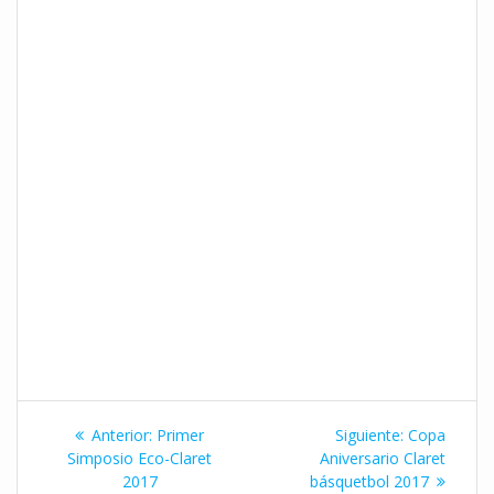
Navegación
Entrada
Siguiente
Anterior:
Primer
Siguiente:
Copa
de
anterior:
entrada:
Simposio Eco-Claret
Aniversario Claret
2017
básquetbol 2017