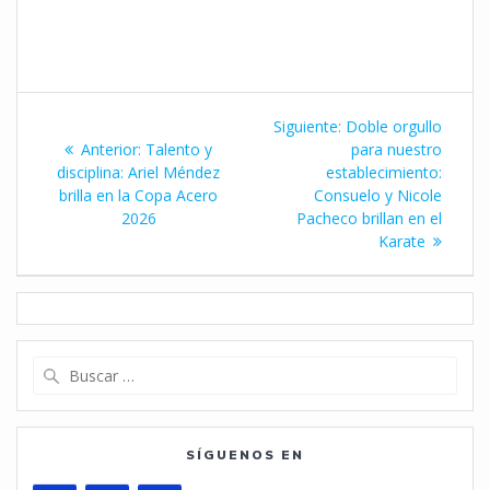
Navegación
Siguiente
Siguiente:
Doble orgullo
de
Entrada
entrada:
Anterior:
Talento y
para nuestro
anterior:
disciplina: Ariel Méndez
establecimiento:
entradas
brilla en la Copa Acero
Consuelo y Nicole
2026
Pacheco brillan en el
Karate
Buscar:
SÍGUENOS EN