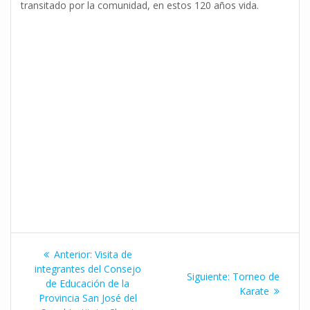
transitado por la comunidad, en estos 120 años vida.
Navegación
Entrada
Anterior:
Visita de
de
anterior:
integrantes del Consejo
Siguiente
Siguiente:
Torneo de
de Educación de la
entrada:
Karate
entradas
Provincia San José del