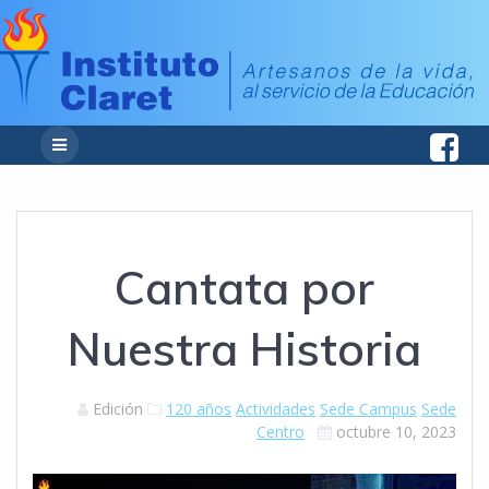
Cantata por
Nuestra Historia
Edición
120 años
Actividades
Sede Campus
Sede
Centro
octubre 10, 2023