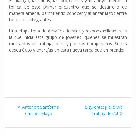
El diálogo, las ideas, las propuestas y el apoyo fueron la
tónica de este primer encuentro que se desarrolló de
manera amena, permitiendo conocer y afianzar lazos entre
todos los integrantes.
Una etapa llena de desafíos, ideales y responsabilidades es
la que inicia este grupo de jóvenes, quienes se muestran
motivados en trabajar para y por sus compañeros. Se les
desea éxito y energías en esta nueva tarea que emprenden.
Navegación
Entrada
Siguiente
Anterior:
Santísima
Siguiente:
¡Feliz Día
de
anterior:
entrada:
Cruz de Mayo
Trabajador/a!
entradas