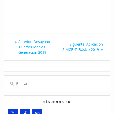
Navegación
Entrada
Anterior:
Desayuno
Siguiente
Siguiente:
Aplicación
de
anterior:
Cuartos Medios
entrada:
SIMCE 4° Básico 2019
Generación 2019
entradas
Buscar:
SÍGUENOS EN