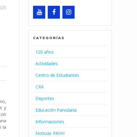
025
CATEGORÍAS
120 años
Actividades
Centro de Estudiantes
CRA
Deportes
ano,
t y
Educación Parvularia
con
una
Informaciones
ó la
Noticias RRHH