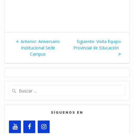
Navegación
Entrada
Siguiente
Anterior:
Aniversario
Siguiente:
Visita Equipo
de
anterior:
entrada:
Institucional Sede
Provincial de Educación
Campus
entradas
Buscar:
SÍGUENOS EN