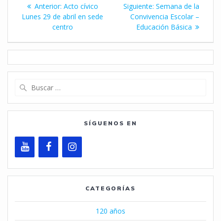
Navegación
Entrada
Siguiente
Anterior:
Acto cívico
Siguiente:
Semana de la
de
anterior:
entrada:
Lunes 29 de abril en sede
Convivencia Escolar –
centro
Educación Básica
entradas
Buscar:
SÍGUENOS EN
CATEGORÍAS
120 años