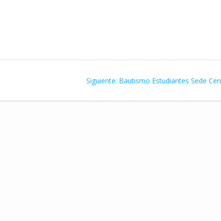
Siguiente
Siguiente:
Bautismo Estudiantes Sede Cen
entrada: