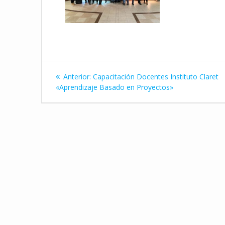
Navegación
Entrada
Anterior:
Capacitación Docentes Instituto Claret
de
anterior:
«Aprendizaje Basado en Proyectos»
entradas