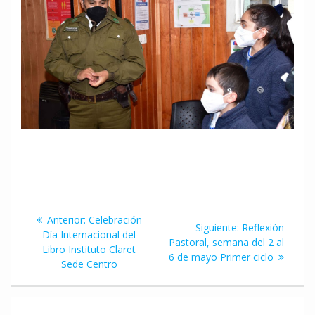
Navegación
Entrada
Anterior:
Celebración
Siguiente
Siguiente:
Reflexión
de
anterior:
Día Internacional del
entrada:
Pastoral, semana del 2 al
Libro Instituto Claret
6 de mayo Primer ciclo
entradas
Sede Centro