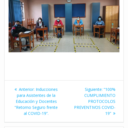
Navegación
Entrada
Siguiente
Anterior:
Inducciones
Siguiente:
“100%
de
anterior:
entrada:
para Asistentes de la
CUMPLIMIENTO
Educación y Docentes
PROTOCOLOS
entradas
“Retorno Seguro frente
PREVENTIVOS COVID-
al COVID-19”.
19”