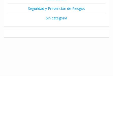
Seguridad y Prevención de Riesgos
Sin categoría
© 2026 Instituto Claret de Temuco. Desarrollado por Natalia Díaz
utilizando WordPress y el
Tema Mesmerize