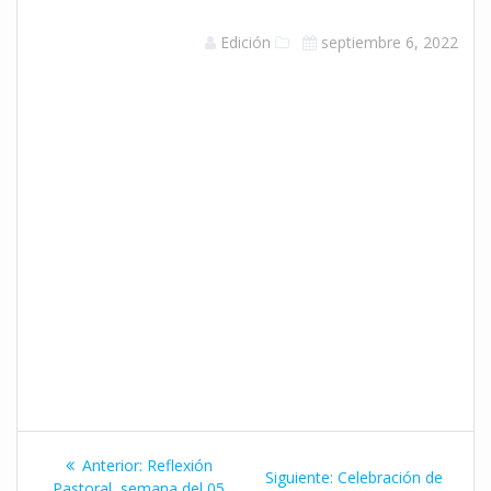
Edición
septiembre 6, 2022
Navegación
Entrada
Anterior:
Reflexión
Siguiente
Siguiente:
Celebración de
anterior:
Pastoral, semana del 05