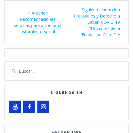
Navegación
Siguiente
Siguiente:
Inducción
Entrada
Anterior:
de
entrada:
Protocolos y Derecho a
anterior:
Recomendaciones
Saber, COVID-19
sencillas para afrontar el
entradas
“Docentes de la
asilamiento social
Fundación Claret”
Buscar:
SÍGUENOS EN
CATEGORÍAS