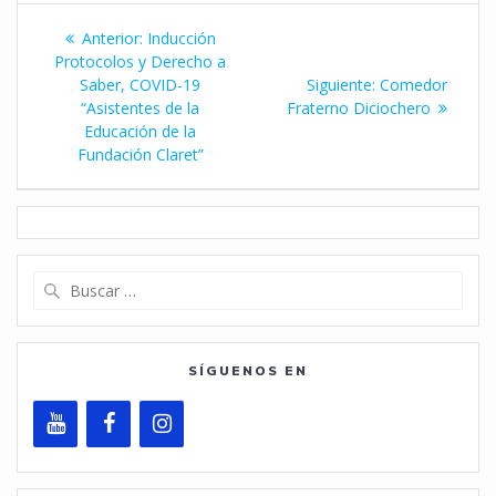
Navegación
Entrada
Anterior:
Inducción
de
anterior:
Protocolos y Derecho a
Siguiente
Saber, COVID-19
Siguiente:
Comedor
entradas
entrada:
“Asistentes de la
Fraterno Diciochero
Educación de la
Fundación Claret”
Buscar:
SÍGUENOS EN