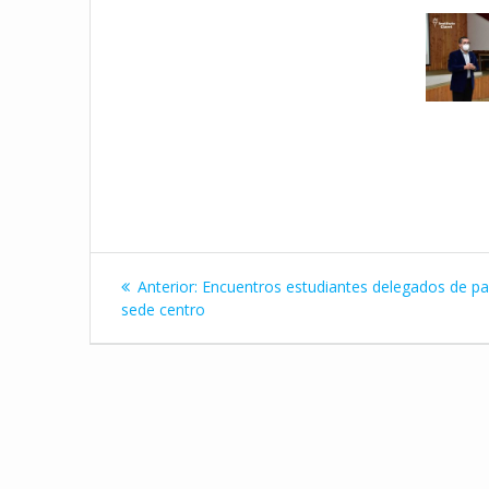
Navegación
Entrada
Anterior:
Encuentros estudiantes delegados de pa
de
anterior:
sede centro
entradas