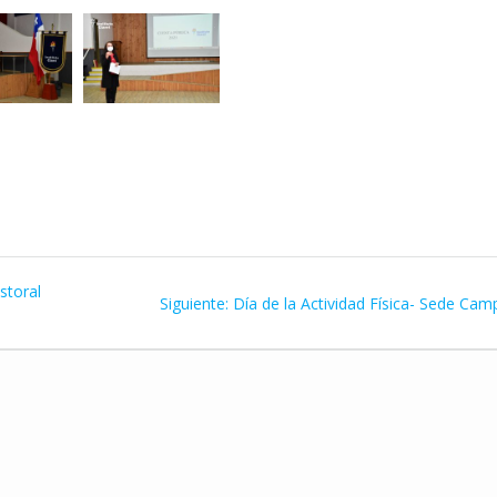
storal
Siguiente
Siguiente:
Día de la Actividad Física- Sede Cam
entrada: