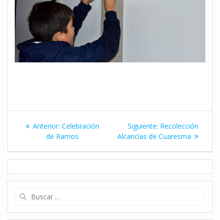
Navegación
Entrada
Siguiente
Anterior:
Celebración
Siguiente:
Recolección
de
anterior:
entrada:
de Ramos
Alcancías de Cuaresma
entradas
Buscar: