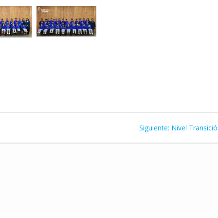
Siguiente
Siguiente:
Nivel Transici
entrada: