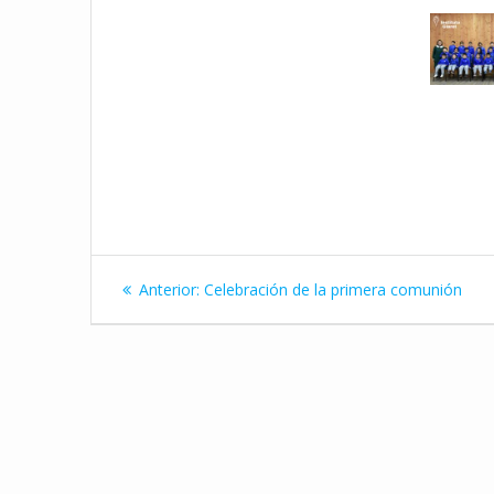
Navegación
Entrada
Anterior:
Celebración de la primera comunión
de
anterior:
entradas