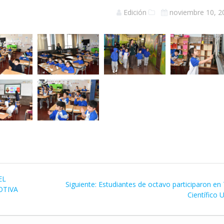
Edición
noviembre 10, 2
EL
Siguiente
Siguiente:
Estudiantes de octavo participaron en 
OTIVA
entrada:
Científico 