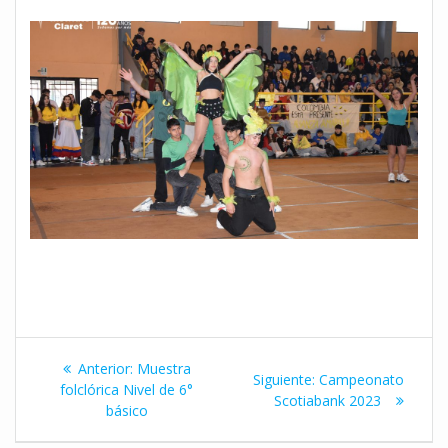
Navegación
Entrada
Anterior:
Muestra
Siguiente
Siguiente:
Campeonato
de
anterior:
folclórica Nivel de 6°
entrada:
Scotiabank 2023
básico
entradas