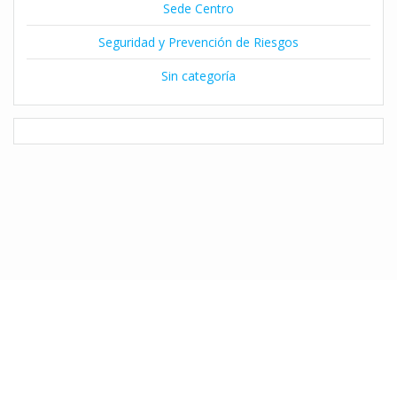
Sede Centro
Seguridad y Prevención de Riesgos
Sin categoría
© 2026 Instituto Claret de Temuco. Desarrollado por Natalia Díaz
utilizando WordPress y el
Tema Mesmerize