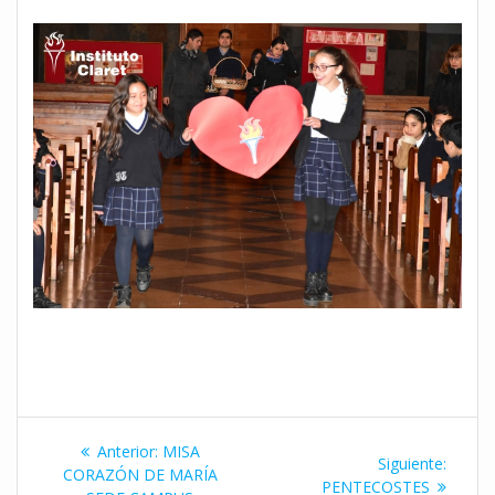
Navegación
Entrada
Anterior:
MISA
Siguie
Siguiente:
de
anterior:
CORAZÓN DE MARÍA
entrad
PENTECOSTES