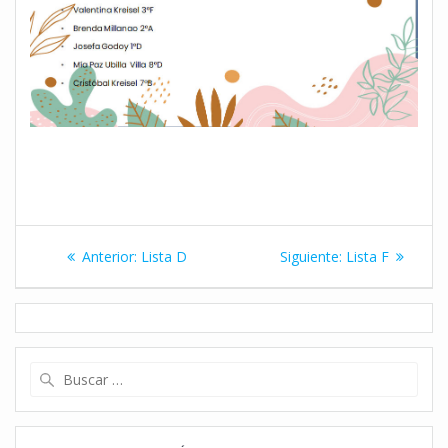
Navegación
Entrada
Siguiente
Anterior:
Lista D
Siguiente:
Lista F
de
anterior:
entrada:
entradas
Buscar: