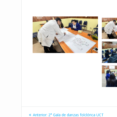
Navegación
Entrada
Anterior:
2° Gala de danzas folclórica UCT