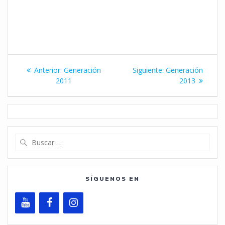
Navegación
Entrada
Siguiente
Anterior:
Generación
Siguiente:
Generación
de
anterior:
entrada:
2011
2013
entradas
Buscar:
SÍGUENOS EN