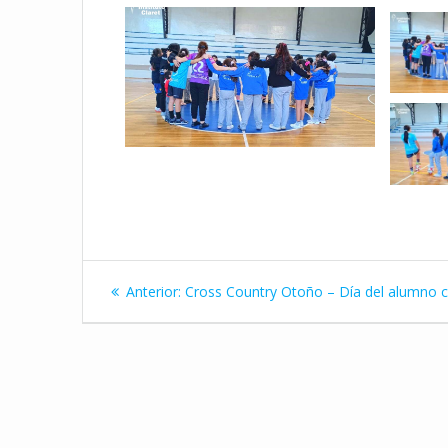
Navegación
Entrada
Anterior:
Cross Country Otoño – Día del alumno
de
anterior:
entradas