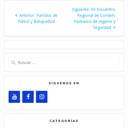
Navegación
Siguiente
Siguiente:
XII Encuentro
de
Entrada
entrada:
Anterior:
Partidos de
Regional de Comités
anterior:
Fútbol y Básquetbol
Paritarios de Higiene y
entradas
Seguridad
Buscar:
SÍGUENOS EN
CATEGORÍAS