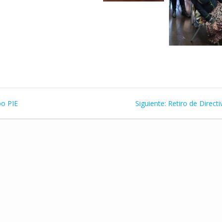
Siguiente
po PIE
Siguiente:
Retiro de Direct
entrada: