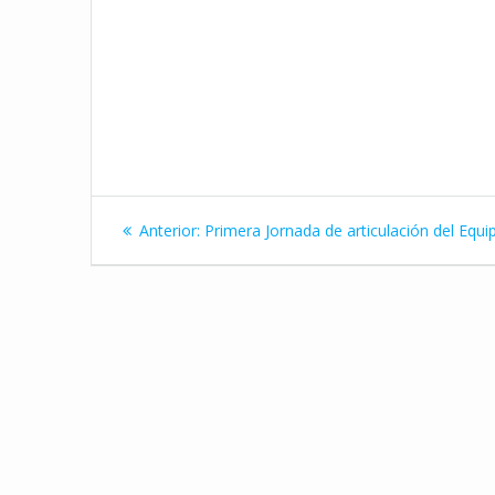
Navegación
Entrada
Anterior:
Primera Jornada de articulación del Equi
de
anterior:
entradas