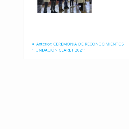
Navegación
Entrada
Anterior:
CEREMONIA DE RECONOCIMIENTOS
de
anterior:
“FUNDACIÓN CLARET 2021”
entradas