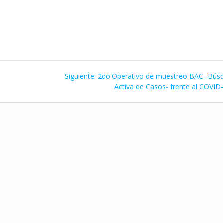
Siguiente
Siguiente:
2do Operativo de muestreo BAC- Bús
entrada:
Activa de Casos- frente al COVID-