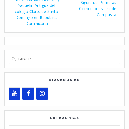
de
Siguiente
Siguiente:
Primeras
Yaquelin Antigua del
entrada:
Comuniones – sede
entradas
colegio Claret de Santo
Campus
Domingo en Republica
Dominicana
Buscar:
SÍGUENOS EN
CATEGORÍAS