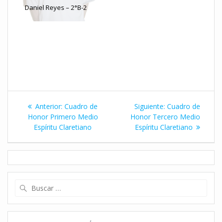
Fernanda Fuentealba –
Daniel Reyes – 2°B-2
2°E-2
Margarita Prado – 2°D-
Javiera Banda – 2°A-2
Monserrat Aburto – 2°F-
2
Rodolfo Cabrera – 2°C-
2
2
Navegación
Entrada
Siguiente
Anterior:
Cuadro de
Siguiente:
Cuadro de
de
anterior:
entrada:
Honor Primero Medio
Honor Tercero Medio
Espíritu Claretiano
Espíritu Claretiano
entradas
Buscar: