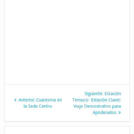
Navegación
Siguiente
Siguiente:
Estación
de
Entrada
entrada:
Anterior:
Cuaresma en
Temuco- Estación Claret:
anterior:
la Sede Centro
Viaje Demostrativo para
entradas
Apoderados