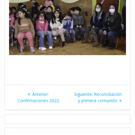
Navegación
Entrada
Siguiente
Anterior:
Siguiente:
Reconciliación
de
anterior:
entrada:
Confirmaciones 2022
y primera comunión
entradas