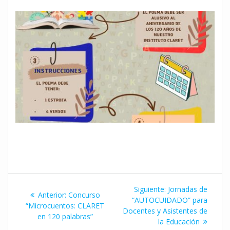
Navegación
Siguiente
Siguiente:
Jornadas de
Entrada
Anterior:
Concurso
de
entrada:
“AUTOCUIDADO” para
anterior:
“Microcuentos: CLARET
Docentes y Asistentes de
en 120 palabras”
entradas
la Educación