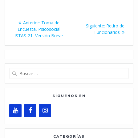
Navegación
Entrada
Anterior:
Toma de
Siguiente
Siguiente:
Retiro de
de
anterior:
Encuesta, Psicosocial
entrada:
Funcionarios
ISTAS-21, Versión Breve.
entradas
Buscar:
SÍGUENOS EN
CATEGORÍAS