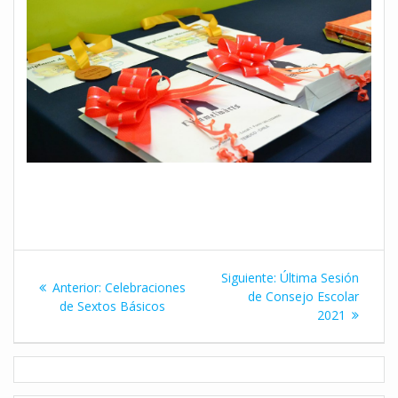
Navegación
Siguiente
Siguiente:
Última Sesión
Entrada
Anterior:
Celebraciones
de
entrada:
de Consejo Escolar
anterior:
de Sextos Básicos
2021
entradas