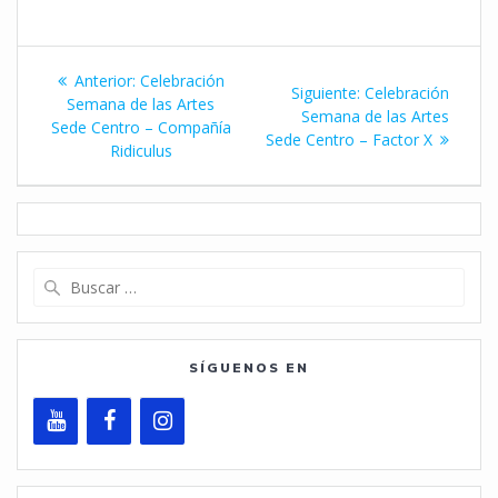
Navegación
Entrada
Anterior:
Celebración
Siguiente
Siguiente:
Celebración
de
anterior:
Semana de las Artes
entrada:
Semana de las Artes
Sede Centro – Compañía
Sede Centro – Factor X
entradas
Ridiculus
Buscar:
SÍGUENOS EN