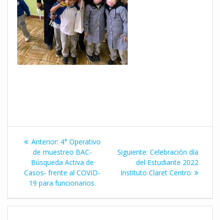
Navegación
Entrada
Anterior:
4° Operativo
de
anterior:
Siguiente
de muestreo BAC-
Siguiente:
Celebración día
entrada:
Búsqueda Activa de
del Estudiante 2022
entradas
Casos- frente al COVID-
Instituto Claret Centro
19 para funcionarios.