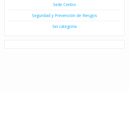
Sede Centro
Seguridad y Prevención de Riesgos
Sin categoría
© 2026 Instituto Claret de Temuco. Desarrollado por Natalia Díaz
utilizando WordPress y el
Tema Mesmerize