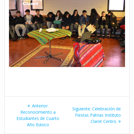
Navegación
Entrada
Anterior:
Siguiente
Siguiente:
Celebración de
de
anterior:
Reconocimiento a
entrada:
Fiestas Patrias Instituto
Estudiantes de Cuarto
Claret Centro
entradas
Año Básico