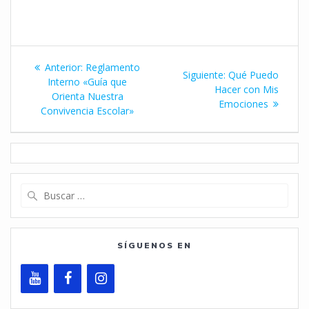
Navegación
Entrada
Anterior:
Reglamento
Siguiente
Siguiente:
Qué Puedo
de
anterior:
Interno «Guía que
entrada:
Hacer con Mis
Orienta Nuestra
Emociones
entradas
Convivencia Escolar»
Buscar:
SÍGUENOS EN