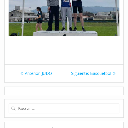
Navegación
Entrada
Siguiente
Anterior:
JUDO
Siguiente:
Básquetbol
de
anterior:
entrada:
entradas
Buscar: