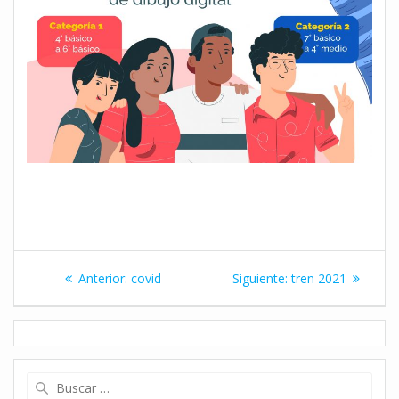
Navegación
Entrada
Siguiente
Anterior:
covid
Siguiente:
tren 2021
de
anterior:
entrada:
entradas
Buscar: