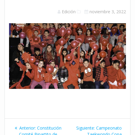
Edición
noviembre 3, 2022
Navegación
Entrada
Siguiente
Anterior:
Constitución
Siguiente:
Campeonato
anterior:
entrada:
Comité Bipartito de
Taekwondo Copa