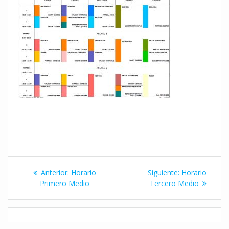
Navegación
Entrada
Siguiente
Anterior:
Horario
Siguiente:
Horario
de
anterior:
entrada:
Primero Medio
Tercero Medio
entradas