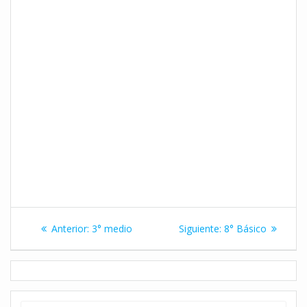
Navegación
Entrada
Siguiente
Anterior:
3° medio
Siguiente:
8° Básico
de
anterior:
entrada:
entradas