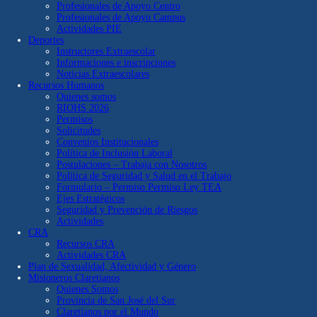
Profesionales de Apoyo Centro
Profesionales de Apoyo Campus
Actividades PIE
Deportes
Instructores Extraescolar
Informaciones e inscripciones
Noticias Extraescolares
Recursos Humanos
Quienes somos
RIOHS 2026
Permisos
Solicitudes
Convenios Institucionales
Política de Inclusión Laboral
Postulaciones – Trabaja con Nosotros
Política de Seguridad y Salud en el Trabajo
Formulario – Permiso Permiso Ley TEA
Ejes Estratégicos
Seguridad y Prevención de Riesgos
Actividades
CRA
Recursos CRA
Actividades CRA
Plan de Sexualidad, Afectividad y Género
Misioneros Claretianos
Quienes Somos
Provincia de San José del Sur
Claretianos por el Mundo