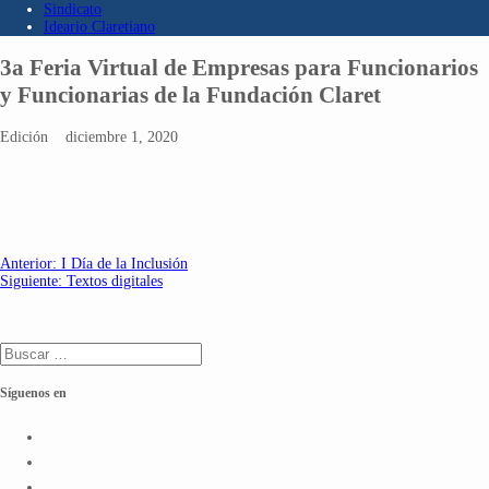
Sindicato
Ideario Claretiano
3a Feria Virtual de Empresas para Funcionarios
y Funcionarias de la Fundación Claret
Edición
diciembre 1, 2020
Navegación
Entrada
Anterior:
I Día de la Inclusión
anterior:
Siguiente
Siguiente:
Textos digitales
de
entrada:
entradas
Buscar:
Síguenos en