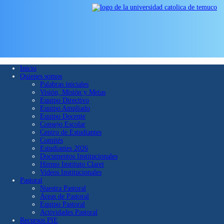
Inicio
Quienes somos
Palabras iniciales
Visión, Misión y Metas
Equipo Directivo
Equipo Ampliado
Equipo Docente
Consejo Escolar
Centro de Estudiantes
Comités
Estudiantes 2026
Documentos Institucionales
Himno Instituto Claret
Videos Institucionales
Pastoral
Nuestra Pastoral
Áreas de Pastoral
Equipo Pastoral
Actividades Pastoral
Recursos PIE