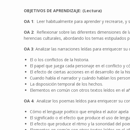
OBJETIVOS DE APRENDIZAJE: (Lectura)
OA 1
: Leer habitualmente para aprender y recrearse, y 
OA 2
: Reflexionar sobre las diferentes dimensiones de l
herencias culturales, abordando los temas estipulados p
OA 3
: Analizar las narraciones leídas para enriquecer 
El o los conflictos de la historia.
El papel que juega cada personaje en el conflicto y 
El efecto de ciertas acciones en el desarrollo de la his
Cuando habla el narrador y cuándo hablan los person
La disposición temporal de los hechos.
Elementos en común con otros textos leídos en el a
OA 4
: Analizar los poemas leídos para enriquecer su c
Cómo el lenguaje poético que emplea el autor apela 
El significado o el efecto que produce el uso de leng
El efecto que produce el ritmo y la sonoridad del poem
Elementos en común con otros textos leídos en el a