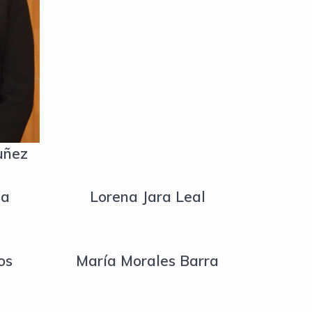
uñez
ia
Lorena Jara Leal
os
María Morales Barra