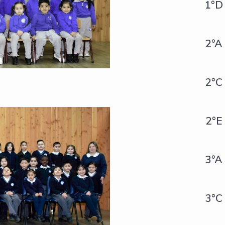
1°D
2°A
2°C
2°E
3°A
3°C