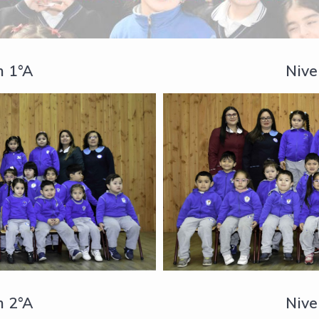
n 1°A
Nive
n 2°A
Nive