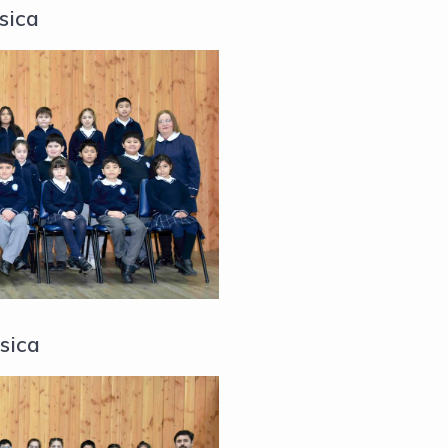
sica
sica