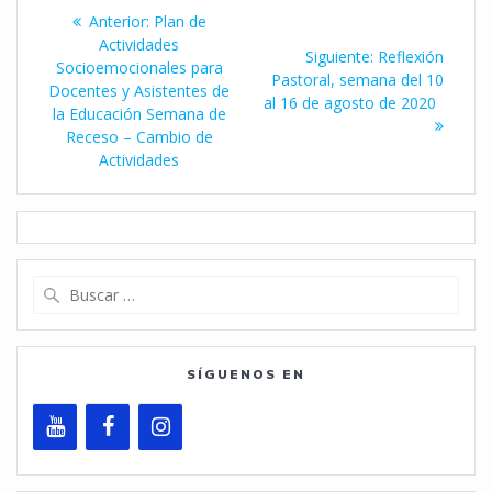
Navegación
Entrada
Anterior:
Plan de
de
anterior:
Actividades
Siguiente
Siguiente:
Reflexión
Socioemocionales para
entrada:
Pastoral, semana del 10
entradas
Docentes y Asistentes de
al 16 de agosto de 2020
la Educación Semana de
Receso – Cambio de
Actividades
Buscar:
SÍGUENOS EN