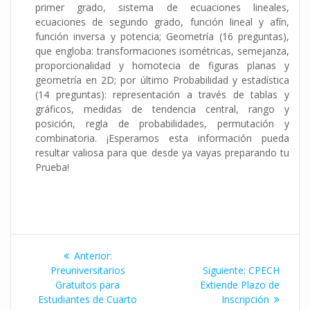
primer grado, sistema de ecuaciones lineales,
ecuaciones de segundo grado, función lineal y afín,
función inversa y potencia; Geometría (16 preguntas),
que engloba: transformaciones isométricas, semejanza,
proporcionalidad y homotecia de figuras planas y
geometría en 2D; por último Probabilidad y estadística
(14 preguntas): representación a través de tablas y
gráficos, medidas de tendencia central, rango y
posición, regla de probabilidades, permutación y
combinatoria. ¡Esperamos esta información pueda
resultar valiosa para que desde ya vayas preparando tu
Prueba!
Navegación
Entrada
Anterior:
de
anterior:
Siguiente
Preuniversitarios
Siguiente:
CPECH
entrada:
Gratuitos para
Extiende Plazo de
entradas
Estudiantes de Cuarto
Inscripción